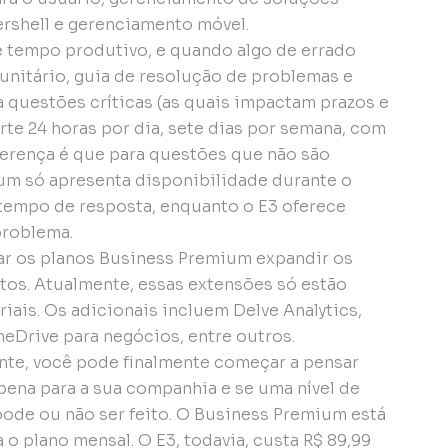
shell e gerenciamento móvel.
 tempo produtivo, e quando algo de errado
nitário, guia de resolução de problemas e
a questões críticas (as quais impactam prazos e
rte 24 horas por dia, sete dias por semana, com
iferença é que para questões que não são
ium só apresenta disponibilidade durante o
 tempo de resposta, enquanto o E3 oferece
problema.
r os planos Business Premium expandir os
s. Atualmente, essas extensões só estão
iais. Os adicionais incluem Delve Analytics,
eDrive para negócios, entre outros.
e, você pode finalmente começar a pensar
pena para a sua companhia e se uma nível de
pode ou não ser feito. O Business Premium está
 o plano mensal. O E3, todavia, custa R$ 89,99