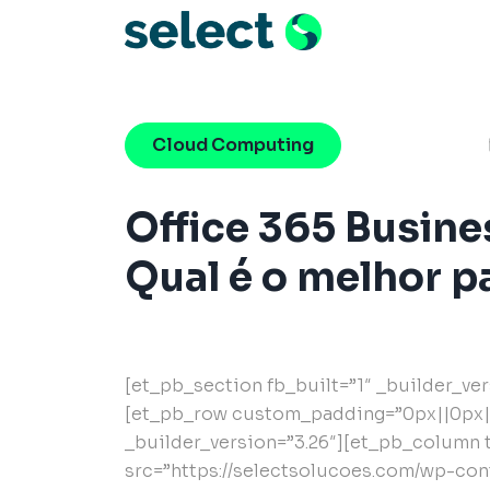
Menu de Naveg
Pular para o conteúdo
Cloud Computing
Office 365 Busine
Qual é o melhor p
[et_pb_section fb_built=”1″ _builder_ve
[et_pb_row custom_padding=”0px||0px||
_builder_version=”3.26″][et_pb_column 
src=”https://selectsolucoes.com/wp-con