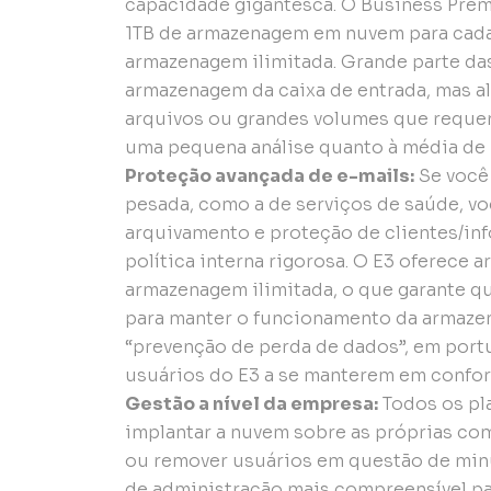
capacidade gigantesca. O Business Prem
1TB de armazenagem em nuvem para cada 
armazenagem ilimitada. Grande parte da
armazenagem da caixa de entrada, mas 
arquivos ou grandes volumes que requer
uma pequena análise quanto à média de u
Proteção avançada de e-mails:
Se você
pesada, como a de serviços de saúde, v
arquivamento e proteção de clientes/in
política interna rigorosa. O E3 oferece 
armazenagem ilimitada, o que garante q
para manter o funcionamento da armazena
“prevenção de perda de dados”, em por
usuários do E3 a se manterem em confor
Gestão a nível da empresa:
Todos os pl
implantar a nuvem sobre as próprias comp
ou remover usuários em questão de minut
de administração mais compreensível pa