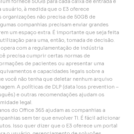
ium fornece 50GB para cada caixa de entrada e
usuário, à medida que o E3 oferece
s organizações não precisa de 50GB de
algumas companhias precisam enviar grandes
em um espaço extra. É importante que seja feita
tilização para uma, então, tomada de decisão.
 opera com a regulamentação de indústria
ocê precisa cumprir certas normas de
formações de pacientes ou apresentar uma
arquivamentos e capacidades legais sobre a
ue você não tenha que deletar nenhum arquivo
gem. A políticas de DLP (data loss prevention –
tuguês) e outras recomendações ajudam os
midade legal.
anos do Office 365 ajudam as companhias a
anhias sem ter que envolver TI. É fácil adicionar
os. Isso quer dizer que o E3 oferece um portal
ra o usuário, gerenciamento de soluções