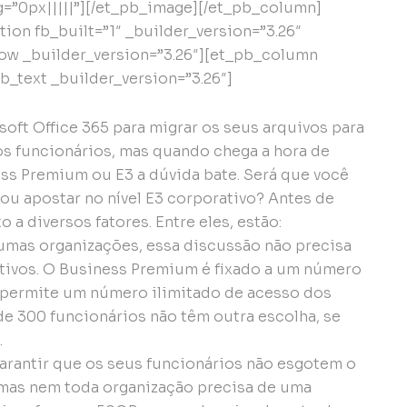
=”0px|||||”][/et_pb_image][/et_pb_column]
ion fb_built=”1″ _builder_version=”3.26″
ow _builder_version=”3.26″][et_pb_column
b_text _builder_version=”3.26″]
oft Office 365 para migrar os seus arquivos para
os funcionários, mas quando chega a hora de
ess Premium ou E3 a dúvida bate. Será que você
 ou apostar no nível E3 corporativo? Antes de
 a diversos fatores. Entre eles, estão:
umas organizações, essa discussão não precisa
tivos. O Business Premium é fixado a um número
 permite um número ilimitado de acesso dos
e 300 funcionários não têm outra escolha, se
.
arantir que os seus funcionários não esgotem o
as nem toda organização precisa de uma