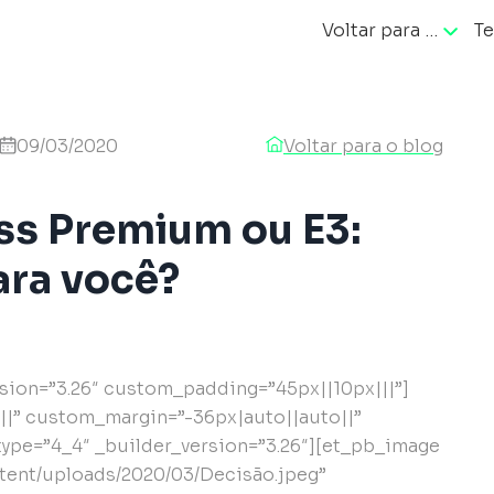
Voltar para …
Te
ação
09/03/2020
Voltar para o blog
ss Premium ou E3:
ara você?
rsion=”3.26″ custom_padding=”45px||10px|||”]
|” custom_margin=”-36px|auto||auto||”
type=”4_4″ _builder_version=”3.26″][et_pb_image
tent/uploads/2020/03/Decisão.jpeg”