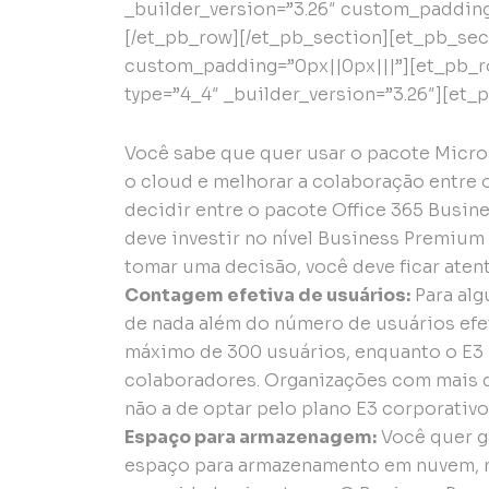
_builder_version=”3.26″ custom_padding
[/et_pb_row][/et_pb_section][et_pb_sect
custom_padding=”0px||0px|||”][et_pb_r
type=”4_4″ _builder_version=”3.26″][et_p
Você sabe que quer usar o pacote Micros
o cloud e melhorar a colaboração entre 
decidir entre o pacote Office 365 Busin
deve investir no nível Business Premium
tomar uma decisão, você deve ficar atento
Contagem efetiva de usuários:
Para alg
de nada além do número de usuários efe
máximo de 300 usuários, enquanto o E3
colaboradores. Organizações com mais d
não a de optar pelo plano E3 corporativo
Espaço para armazenagem:
Você quer g
espaço para armazenamento em nuvem, m