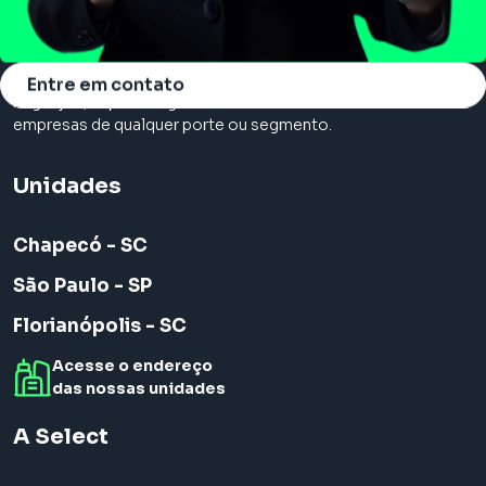
Somos a principal consultoria em cloud, com serviços de
Entre em contato
migração, suporte e gerenciamento na nuvem. Atendemos
empresas de qualquer porte ou segmento.
Unidades
Chapecó - SC
São Paulo - SP
Florianópolis - SC
Acesse o endereço
das nossas unidades
A Select