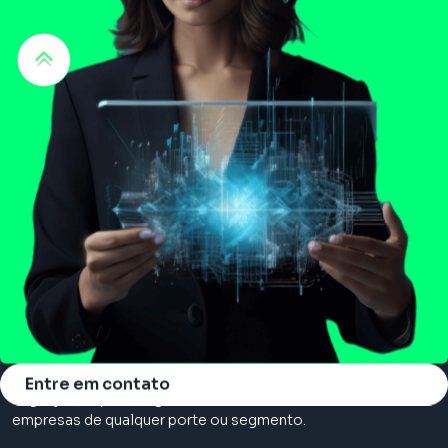
Somos a principal consultoria em cloud, com serviços de
Entre em contato
migração, suporte e gerenciamento na nuvem. Atendemos
empresas de qualquer porte ou segmento.