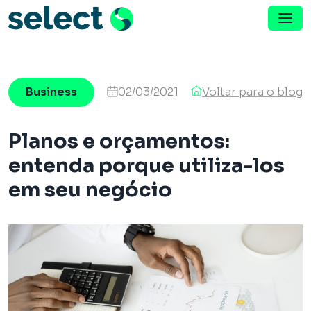
Menu de Navegação
Pular para o conteúdo
Business
02/03/2021
Voltar para o blog
Planos e orçamentos:
entenda porque utiliza-los
em seu negócio