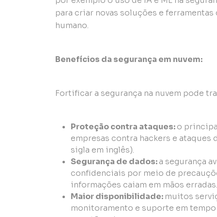
por exemplo o uso de IA e ML na segura
para criar novas soluções e ferramenta
humano.
Benefícios da segurança em nuvem:
Fortificar a segurança na nuvem pode tra
Proteção contra ataques:
o princip
empresas contra hackers e ataques d
sigla em inglês).
Segurança de dados:
a segurança a
confidenciais por meio de precauçõe
informações caiam em mãos erradas
Maior disponibilidade:
muitos servi
monitoramento e suporte em tempo re