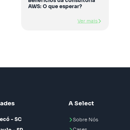
Benefícios da consultoria
AWS: O que esperar?
Ver mais
dades
A Select
ecó - SC
Sobre Nós
Cases