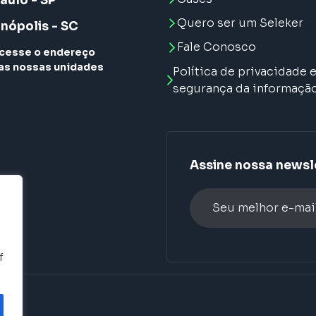
aulo - SP
Quero ser um Seleker
anópolis - SC
Fale Conosco
cesse o endereço
as nossas unidades
Política de privacidade 
segurança da informaçã
Assine nossa newsl
Alternative:
f