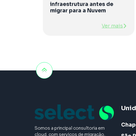
infraestrutura antes de
migrar para a Nuvem
Ver mais
Uni
Chap
Somos a principal consultoria em
cloud, com serviços de migração,