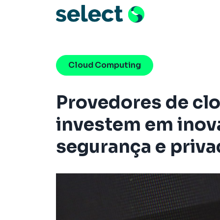
Menu de Naveg
Pular para o conteúdo
Cloud Computing
Provedores de cl
investem em inov
segurança e priv