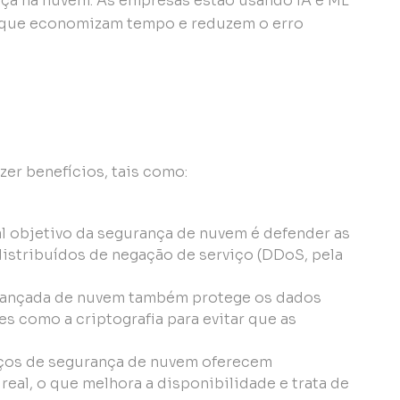
nça na nuvem. As empresas estão usando IA e ML
s que economizam tempo e reduzem o erro
zer benefícios, tais como:
al objetivo da segurança de nuvem é defender as
istribuídos de negação de serviço (DDoS, pela
vançada de nuvem também protege os dados
s como a criptografia para evitar que as
.
ços de segurança de nuvem oferecem
al, o que melhora a disponibilidade e trata de