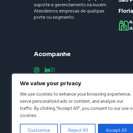
São P
suporte e gerenciamento na nuvem.
Flori
Atendemos empresas de qualquer
porte ou segmento.
A
d
Acompanhe
We value your privacy
We use cookies to enhance your browsing experience,
serve personalized ads or content, and analyze our
traffic. By clicking "Accept All", you consent to our use o
cookies.
Customize
Reject All
Accept All
Select © 2026 - Todos os Direitos Reservados