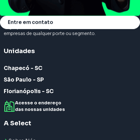
Somos a principal consultoria em cloud, com serviços de
Entre em contato
migração, suporte e gerenciamento na nuvem. Atendemos
empresas de qualquer porte ou segmento.
Unidades
Chapecó - SC
São Paulo - SP
Florianópolis - SC
Acesse o endereço
das nossas unidades
A Select