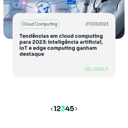
Cloud Computing
27/03/2023
Tendências em cloud computing
para 2023: inteligência artificial,
IoT e edge computing ganham
destaque
Ver mais
Navegação
1
2
3
4
5